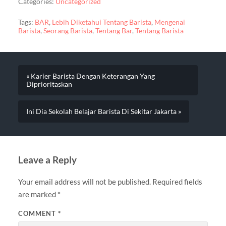
Categories:
Uncategorized
Tags:
BAR
,
Lebih Diketahui Tentang Barista
,
Mengenai
Barista
,
Seorang Barista
,
Tentang Bar
,
Tentang Barista
« Karier Barista Dengan Keterangan Yang
Diprioritaskan
Ini Dia Sekolah Belajar Barista Di Sekitar Jakarta »
Leave a Reply
Your email address will not be published.
Required fields
are marked
*
COMMENT
*